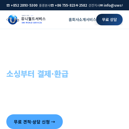
☎ +852 2893-5300
☎ +86 755-8234-2582
✉ info@uwstar
홍콩본사
선전지사
홈
회사소개
서비스
무료 상담
홈
›
무역·수출입 대행
무역·수출입 대행,
소싱부터 결제·환급
까지 원스톱
중국 공장 발굴, 검품, 통관, 결제, 증치세 환급 — 흩어져 있
던 무역 업무를 홍콩·중국 현지 조직 하나로 묶어 처리합니
다.
무료 견적·상담 신청 →