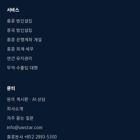
서비스
홍콩 법인설립
중국 법인설립
홍콩 은행계좌 개설
홍콩 회계·세무
연간 유지관리
무역·수출입 대행
문의
문의 게시판 · AI 상담
회사소개
자주 묻는 질문
info@uwstar.com
홍콩본사 +852 2893-5300