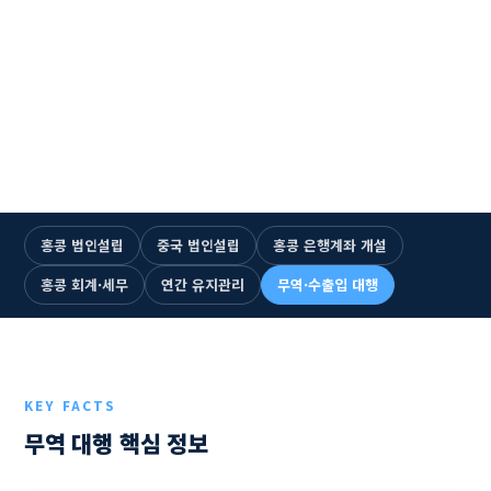
☎ +852 2893-5300 즉시 통화
1993년 설립 · 33년
누적 법인설립 1,500건+
홍콩·중국 6개 거점
전문 인력 115명+
한국어 전담 상담
홍콩 법인설립
중국 법인설립
홍콩 은행계좌 개설
홍콩 회계·세무
연간 유지관리
무역·수출입 대행
KEY FACTS
무역 대행 핵심 정보