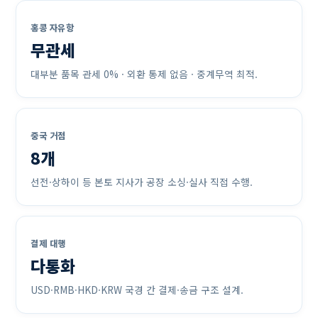
홍콩 자유항
무관세
대부분 품목 관세 0% · 외환 통제 없음 · 중계무역 최적.
중국 거점
8개
선전·상하이 등 본토 지사가 공장 소싱·실사 직접 수행.
결제 대행
다통화
USD·RMB·HKD·KRW 국경 간 결제·송금 구조 설계.