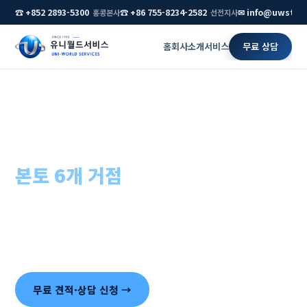
☎ +852 2893-5300
☎ +86 755-8234-2582
✉ info@uwstar
홍콩본사
선전지사
홈
회사소개
서비스
무료 상담
홈
›
중국 법인설립
중국 법인설립(WFOE),
본토 6개 거점
이 직접 수행합니다
대행사에 재하청하지 않습니다. 선전·베이징·상하이 등 중국
본토 지사의 현지 직원이 인허가부터 은행·세무까지 직접 처
리하고, 설립 후 실사 대응까지 이어집니다.
무료 견적·상담 신청 →