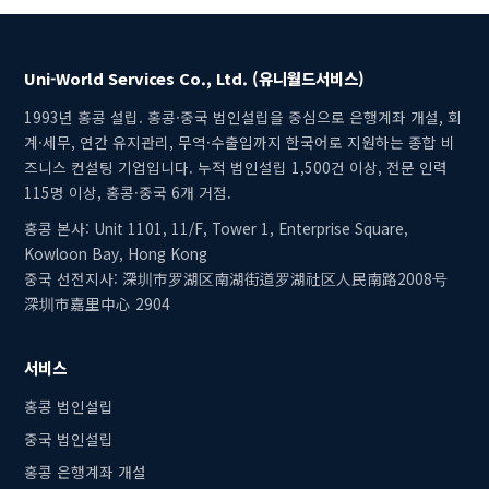
Uni-World Services Co., Ltd. (유니월드서비스)
1993년 홍콩 설립. 홍콩·중국 법인설립을 중심으로 은행계좌 개설, 회
계·세무, 연간 유지관리, 무역·수출입까지 한국어로 지원하는 종합 비
즈니스 컨설팅 기업입니다. 누적 법인설립 1,500건 이상, 전문 인력
115명 이상, 홍콩·중국 6개 거점.
홍콩 본사: Unit 1101, 11/F, Tower 1, Enterprise Square,
Kowloon Bay, Hong Kong
중국 선전지사: 深圳市罗湖区南湖街道罗湖社区人民南路2008号
深圳市嘉里中心 2904
서비스
홍콩 법인설립
중국 법인설립
홍콩 은행계좌 개설