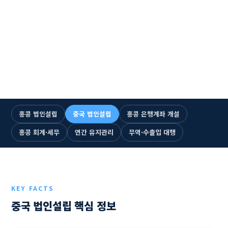
☎ +852 2893-5300 즉시 통화
1993년 설립 · 33년
누적 법인설립 1,500건+
홍콩·중국 6개 거점
전문 인력 115명+
한국어 전담 상담
홍콩 법인설립
중국 법인설립
홍콩 은행계좌 개설
홍콩 회계·세무
연간 유지관리
무역·수출입 대행
KEY FACTS
중국 법인설립 핵심 정보