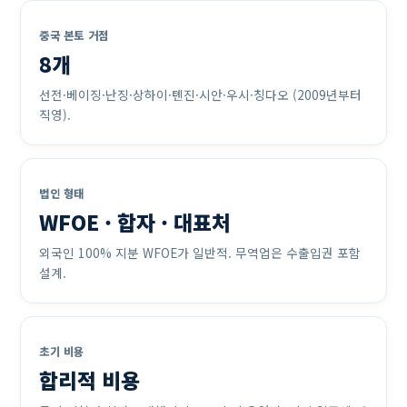
중국 본토 거점
8개
선전·베이징·난징·상하이·톈진·시안·우시·칭다오 (2009년부터
직영).
법인 형태
WFOE · 합자 · 대표처
외국인 100% 지분 WFOE가 일반적. 무역업은 수출입권 포함
설계.
초기 비용
합리적 비용