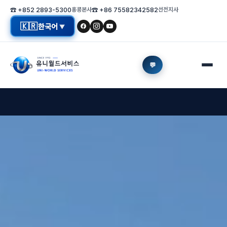
☎ +852 2893-5300
홍콩본사
☎ +86 75582342582
선전지사
🇰🇷
한국어
▼
💬