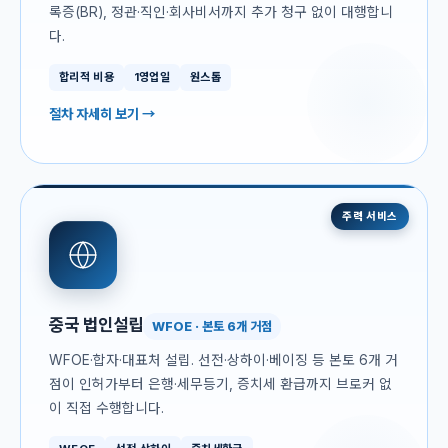
록증(BR), 정관·직인·회사비서까지 추가 청구 없이 대행합니
다.
합리적 비용
1영업일
원스톱
절차 자세히 보기 →
주력 서비스
중국 법인설립
WFOE · 본토 6개 거점
WFOE·합자·대표처 설립. 선전·상하이·베이징 등 본토 6개 거
점이 인허가부터 은행·세무등기, 증치세 환급까지 브로커 없
이 직접 수행합니다.