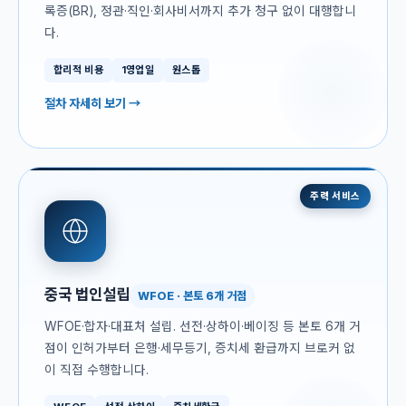
록증(BR), 정관·직인·회사비서까지 추가 청구 없이 대행합니
다.
합리적 비용
1영업일
원스톱
절차 자세히 보기 →
주력 서비스
중국 법인설립
WFOE · 본토 6개 거점
WFOE·합자·대표처 설립. 선전·상하이·베이징 등 본토 6개 거
점이 인허가부터 은행·세무등기, 증치세 환급까지 브로커 없
이 직접 수행합니다.