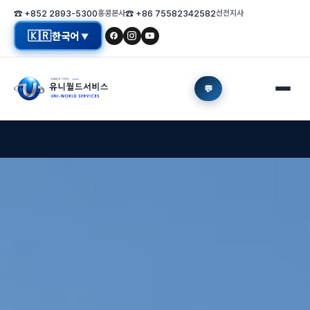
☎ +852 2893-5300
홍콩본사
☎ +86 75582342582
선전지사
🇰🇷
한국어
▼
💬