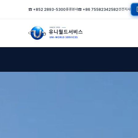
☎ +852 2893-5300
홍콩본사
☎ +86 75582342582
선전지사