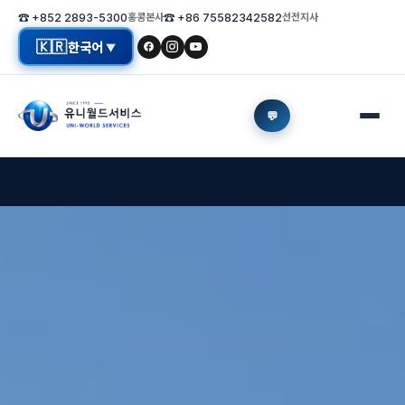
☎ +852 2893-5300
홍콩본사
☎ +86 75582342582
선전지사
🇰🇷
한국어
▼
💬