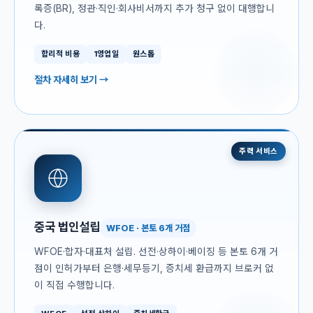
록증(BR), 정관·직인·회사비서까지 추가 청구 없이 대행합니
다.
합리적 비용
1영업일
원스톱
절차 자세히 보기 →
주력 서비스
중국 법인설립
WFOE · 본토 6개 거점
WFOE·합자·대표처 설립. 선전·상하이·베이징 등 본토 6개 거
점이 인허가부터 은행·세무등기, 증치세 환급까지 브로커 없
이 직접 수행합니다.