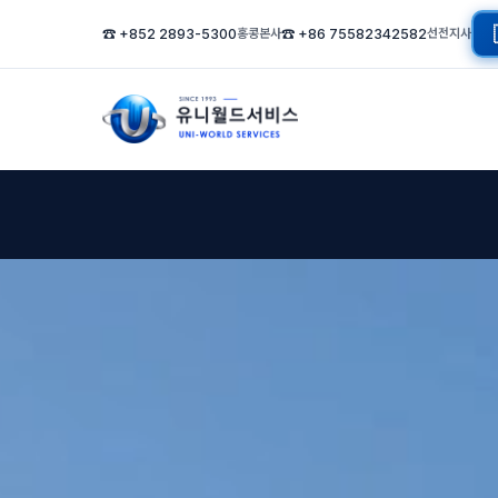
☎ +852 2893-5300
홍콩본사
☎ +86 75582342582
선전지사