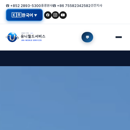
☎ +852 2893-5300
홍콩본사
☎ +86 75582342582
선전지사
🇰🇷
한국어
▼
💬