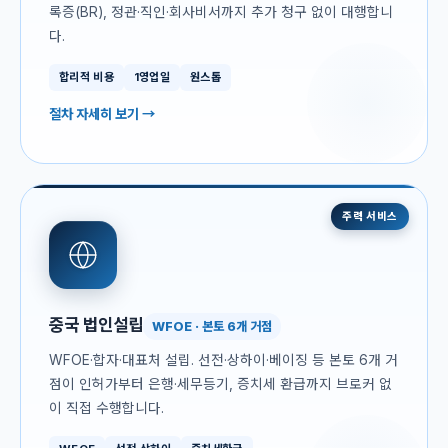
록증(BR), 정관·직인·회사비서까지 추가 청구 없이 대행합니
다.
합리적 비용
1영업일
원스톱
절차 자세히 보기 →
주력 서비스
중국 법인설립
WFOE · 본토 6개 거점
WFOE·합자·대표처 설립. 선전·상하이·베이징 등 본토 6개 거
점이 인허가부터 은행·세무등기, 증치세 환급까지 브로커 없
이 직접 수행합니다.