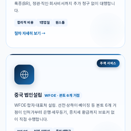
록증(BR), 정관·직인·회사비서까지 추가 청구 없이 대행합니
다.
합리적 비용
1영업일
원스톱
절차 자세히 보기 →
주력 서비스
중국 법인설립
WFOE · 본토 6개 거점
WFOE·합자·대표처 설립. 선전·상하이·베이징 등 본토 6개 거
점이 인허가부터 은행·세무등기, 증치세 환급까지 브로커 없
이 직접 수행합니다.