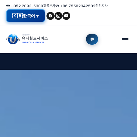
☎ +852 2893-5300
홍콩본사
☎ +86 75582342582
선전지사
🇰🇷
한국어
▼
💬