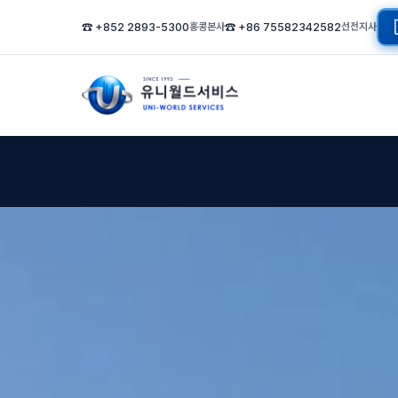
☎ +852 2893-5300
홍콩본사
☎ +86 75582342582
선전지사