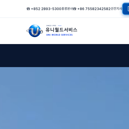
☎ +852 2893-5300
홍콩본사
☎ +86 75582342582
선전지사