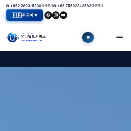
☎ +852 2893-5300
홍콩본사
☎ +86 75582342582
선전지사
🇰🇷
한국어
▼
💬