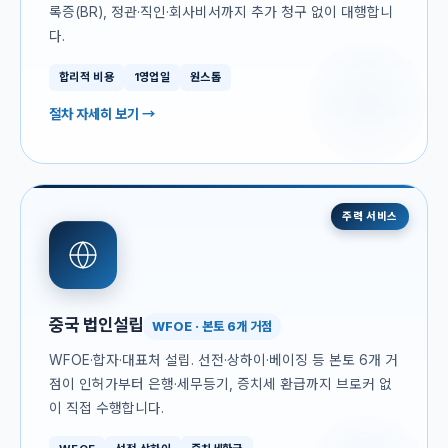
록증(BR), 정관·직인·회사비서까지 추가 청구 없이 대행합니
다.
합리적 비용
1영업일
원스톱
절차 자세히 보기 →
주력 서비스
중국 법인설립
WFOE · 본토 6개 거점
WFOE·합자·대표처 설립. 선전·상하이·베이징 등 본토 6개 거
점이 인허가부터 은행·세무등기, 증치세 환급까지 브로커 없
이 직접 수행합니다.