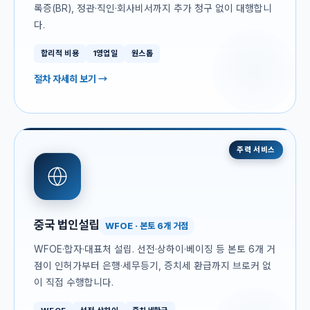
록증(BR), 정관·직인·회사비서까지 추가 청구 없이 대행합니
다.
합리적 비용
1영업일
원스톱
절차 자세히 보기 →
주력 서비스
중국 법인설립
WFOE · 본토 6개 거점
WFOE·합자·대표처 설립. 선전·상하이·베이징 등 본토 6개 거
점이 인허가부터 은행·세무등기, 증치세 환급까지 브로커 없
이 직접 수행합니다.