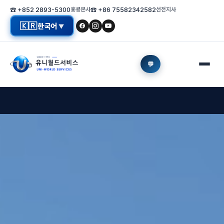
☎ +852 2893-5300
홍콩본사
☎ +86 75582342582
선전지사
🇰🇷
한국어
▼
💬