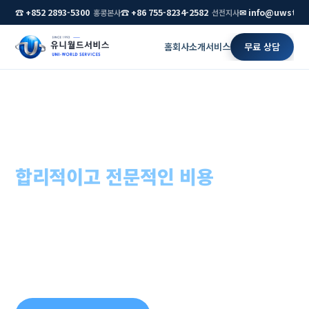
☎ +852 2893-5300
☎ +86 755-8234-2582
✉ info@uwstar
홍콩본사
선전지사
홈
회사소개
서비스
무료 상담
홈
›
홍콩 법인설립
홍콩 법인설립,
합리적이고 전문적인 비용
· 개인 주
주 1영업일 완료
숨은 비용 없는 고정 수수료로 회사명 검색부터 등기 완료,
직인 제작까지 전 과정을 대행합니다. 아시아 금융 허브 홍
콩에서 가장 빠르게 시작하세요.