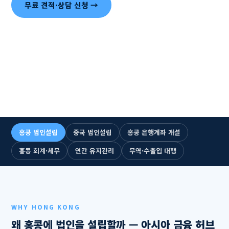
무료 견적·상담 신청 →
☎ +852 2893-5300 즉시 통화
1993년 설립 · 33년
누적 법인설립 1,500건+
홍콩·중국 6개 거점
전문 인력 115명+
한국어 전담 상담
홍콩 법인설립
중국 법인설립
홍콩 은행계좌 개설
홍콩 회계·세무
연간 유지관리
무역·수출입 대행
WHY HONG KONG
왜 홍콩에 법인을 설립할까 — 아시아 금융 허브