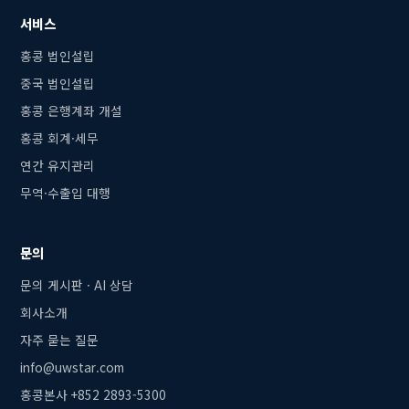
서비스
홍콩 법인설립
중국 법인설립
홍콩 은행계좌 개설
홍콩 회계·세무
연간 유지관리
무역·수출입 대행
문의
문의 게시판 · AI 상담
회사소개
자주 묻는 질문
info@uwstar.com
홍콩본사 +852 2893-5300