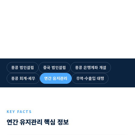
☎ +852 2893-5300 즉시 통화
1993년 설립 · 33년
누적 법인설립 1,500건+
홍콩·중국 6개 거점
전문 인력 115명+
한국어 전담 상담
홍콩 법인설립
중국 법인설립
홍콩 은행계좌 개설
홍콩 회계·세무
연간 유지관리
무역·수출입 대행
KEY FACTS
연간 유지관리 핵심 정보