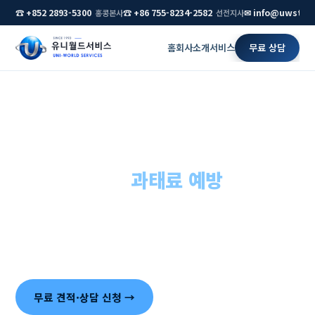
☎ +852 2893-5300
☎ +86 755-8234-2582
✉ info@uwstar
홍콩본사
선전지사
홈
회사소개
서비스
무료 상담
홈
›
연간 유지관리
홍콩 법인 연간 유지관리,
기한 관리부터
과태료 예방
까지
설립보다 중요한 것은 유지입니다. BR 갱신, 연차보고, 감
사, 세무신고 — 놓치면 과태료가 단계적으로 부과되는 연간
의무를 한 번에 관리해 드립니다.
무료 견적·상담 신청 →