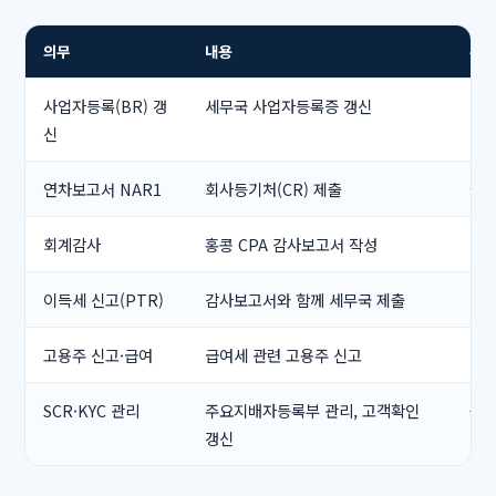
의무
내용
주기
사업자등록(BR) 갱
세무국 사업자등록증 갱신
매년
신
연차보고서 NAR1
회사등기처(CR) 제출
설립
회계감사
홍콩 CPA 감사보고서 작성
매
이득세 신고(PTR)
감사보고서와 함께 세무국 제출
매
고용주 신고·급여
급여세 관련 고용주 신고
매
SCR·KYC 관리
주요지배자등록부 관리, 고객확인
상시
갱신