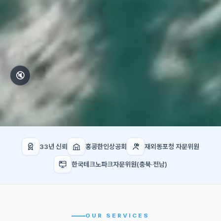
🔇
33년 신뢰
홍콩한인상공회
재외동포청 자문위원
한국테크노파크자문위원(충북·전남)
OUR SERVICES