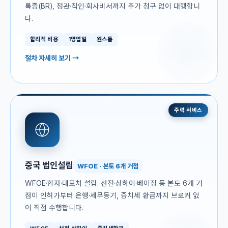
록증(BR), 정관·직인·회사비서까지 추가 청구 없이 대행합니
다.
합리적 비용
1영업일
원스톱
절차 자세히 보기 →
주력 서비스
중국 법인설립
WFOE · 본토 6개 거점
WFOE·합자·대표처 설립. 선전·상하이·베이징 등 본토 6개 거
점이 인허가부터 은행·세무등기, 증치세 환급까지 브로커 없
이 직접 수행합니다.