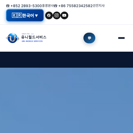
☎ +852 2893-5300
홍콩본사
☎ +86 75582342582
선전지사
🇰🇷
한국어
▼
💬