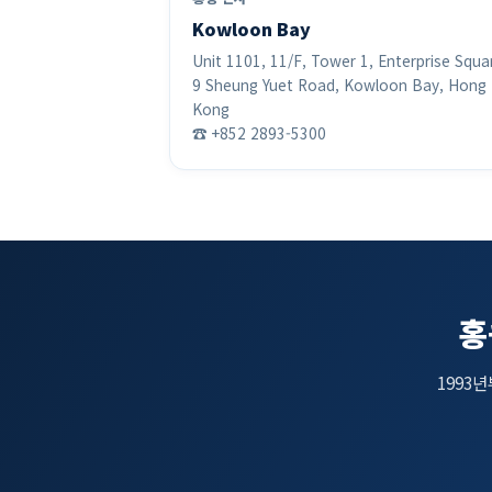
Kowloon Bay
Unit 1101, 11/F, Tower 1, Enterprise Squa
9 Sheung Yuet Road, Kowloon Bay, Hong
Kong
☎ +852 2893-5300
홍
1993