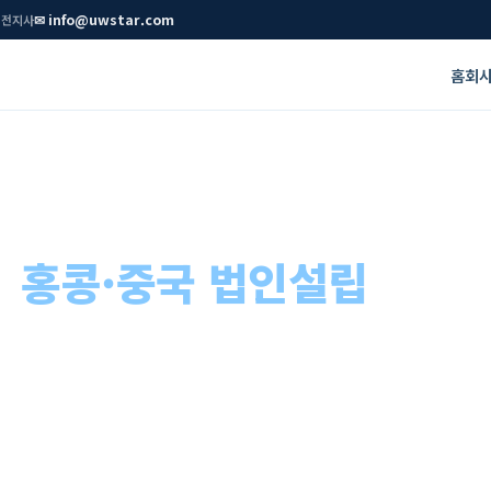
✉ info@uwstar.com
선전지사
홈
회
—
홍콩·중국 법인설립
33년,
아 진출 파트너
00건 이상. 설립부터 은행계좌, 회계·세무, 연간 유