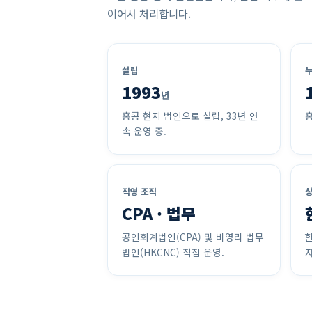
이어서 처리합니다.
설립
누
1993
년
홍콩 현지 법인으로 설립, 33년 연
홍
속 운영 중.
직영 조직
상
CPA · 법무
공인회계법인(CPA) 및 비영리 법무
한
법인(HKCNC) 직접 운영.