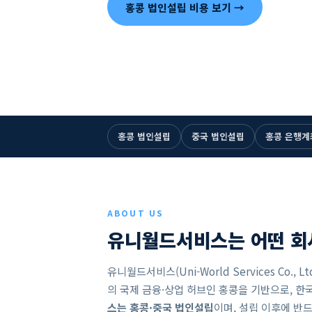
홍콩 법인설립 비용 보기 →
☎ +8
1993년 설립 · 33년
누적 법인설립 1,500건+
홍콩 법인설립
중국 법인설립
홍콩 은행계
ABOUT US
유니월드서비스는 어떤 
유니월드서비스(Uni-World Services Co.
의 국제 금융·상업 허브인 홍콩을 기반으로, 한
스는 홍콩·중국 법인설립
이며, 설립 이후에 반