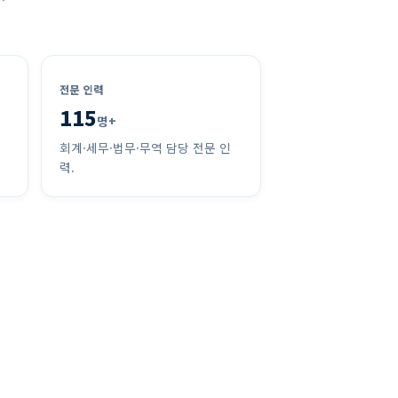
전문 인력
115
명+
회계·세무·법무·무역 담당 전문 인
력.