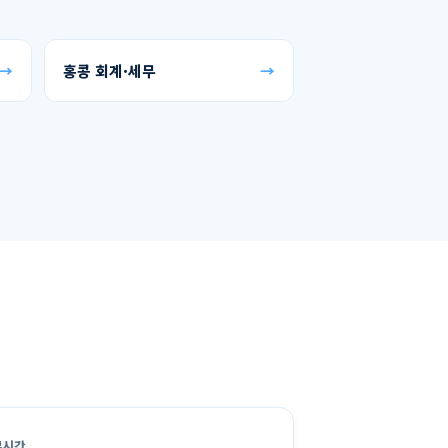
→
홍콩 회계·세무
→
무시간