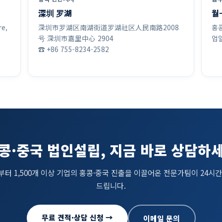
深圳 罗湖
월–
re,
深圳市罗湖区南湖街道罗湖社区人民南路2008
홍콩
号 深圳市嘉里中心 2904
업일
☎ +86 755-8234-2582
콩·중국 법인설립, 지금 바로 상담하
년부터 1,500개 이상 기업의 홍콩·중국 진출을 이끌어온 전문가팀이 24시간
드립니다.
무료 견적·상담 신청 →
이메일 문의