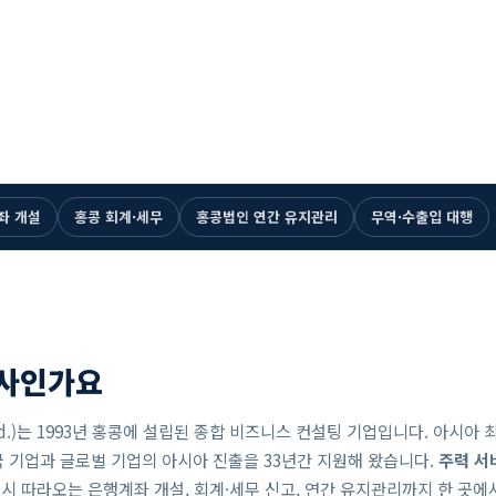
52 2893-5300 즉시 통화
홍콩·중국 6개 거점
전문 인력 115명+
공인회계법인(CPA) 직영
좌 개설
홍콩 회계·세무
홍콩법인 연간 유지관리
무역·수출입 대행
회사인가요
, Ltd.)는 1993년 홍콩에 설립된 종합 비즈니스 컨설팅 기업입니다. 아시아 
국 기업과 글로벌 기업의 아시아 진출을 33년간 지원해 왔습니다.
주력 서
드시 따라오는 은행계좌 개설, 회계·세무 신고, 연간 유지관리까지 한 곳에