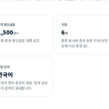
적 법인설립
거점
1,500
6
건+
개
콩·중국 법인설립 대행 실적.
홍콩 본사와 중국 본토 지사(선전·
상해·서안·중경 등).
담 언어
한국어
국어·영어·중국어 대응. 한국 담당
자가 끝까지 응대합니다.