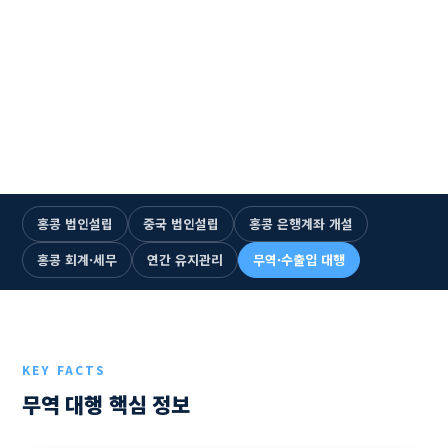
☎ +852 2893-5300 즉시 통화
1993년 설립 · 33년
누적 법인설립 1,500건+
홍콩·중국 6개 거점
전문 인력 115명+
한국어 전담 상담
홍콩 법인설립
중국 법인설립
홍콩 은행계좌 개설
홍콩 회계·세무
연간 유지관리
무역·수출입 대행
KEY FACTS
무역 대행 핵심 정보