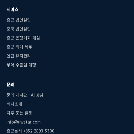
서비스
홍콩 법인설립
중국 법인설립
홍콩 은행계좌 개설
홍콩 회계·세무
연간 유지관리
무역·수출입 대행
문의
문의 게시판 · AI 상담
회사소개
자주 묻는 질문
info@uwstar.com
홍콩본사 +852 2893-5300