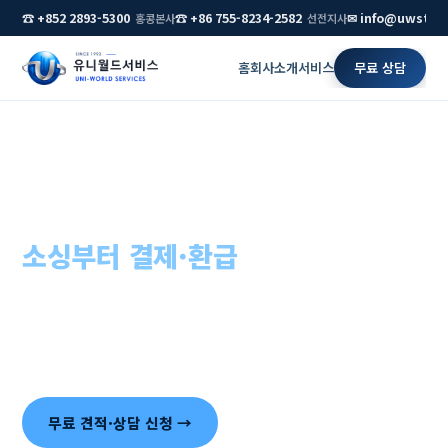
☎ +852 2893-5300
☎ +86 755-8234-2582
✉ info@uwstar
홍콩본사
선전지사
홈
회사소개
서비스
무료 상담
홈
›
무역·수출입 대행
무역·수출입 대행,
소싱부터 결제·환급
까지 원스톱
중국 공장 발굴, 검품, 통관, 결제, 증치세 환급 — 흩어져 있
던 무역 업무를 홍콩·중국 현지 조직 하나로 묶어 처리합니
다.
무료 견적·상담 신청 →