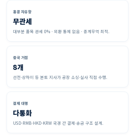
홍콩 자유항
무관세
대부분 품목 관세 0% · 외환 통제 없음 · 중계무역 최적.
중국 거점
8개
선전·상하이 등 본토 지사가 공장 소싱·실사 직접 수행.
결제 대행
다통화
USD·RMB·HKD·KRW 국경 간 결제·송금 구조 설계.