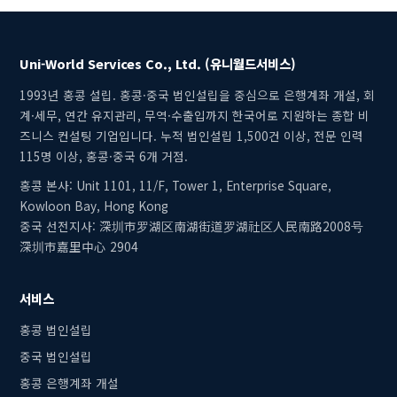
Uni-World Services Co., Ltd. (유니월드서비스)
1993년 홍콩 설립. 홍콩·중국 법인설립을 중심으로 은행계좌 개설, 회
계·세무, 연간 유지관리, 무역·수출입까지 한국어로 지원하는 종합 비
즈니스 컨설팅 기업입니다. 누적 법인설립 1,500건 이상, 전문 인력
115명 이상, 홍콩·중국 6개 거점.
홍콩 본사: Unit 1101, 11/F, Tower 1, Enterprise Square,
Kowloon Bay, Hong Kong
중국 선전지사: 深圳市罗湖区南湖街道罗湖社区人民南路2008号
深圳市嘉里中心 2904
서비스
홍콩 법인설립
중국 법인설립
홍콩 은행계좌 개설