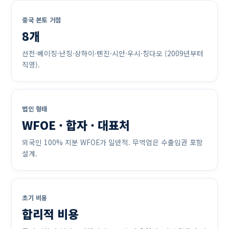
중국 본토 거점
8개
선전·베이징·난징·상하이·톈진·시안·우시·칭다오 (2009년부터
직영).
법인 형태
WFOE · 합자 · 대표처
외국인 100% 지분 WFOE가 일반적. 무역업은 수출입권 포함
설계.
초기 비용
합리적 비용