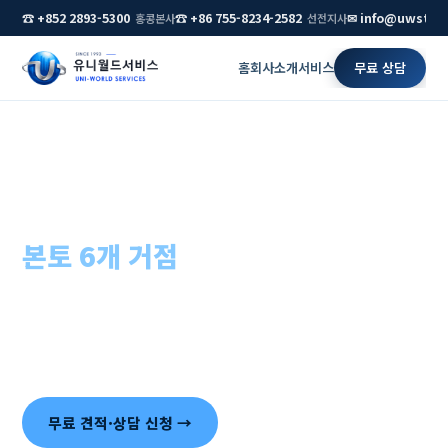
☎ +852 2893-5300
☎ +86 755-8234-2582
✉ info@uwstar
홍콩본사
선전지사
홈
회사소개
서비스
무료 상담
홈
›
중국 법인설립
중국 법인설립(WFOE),
본토 6개 거점
이 직접 수행합니다
대행사에 재하청하지 않습니다. 선전·베이징·상하이 등 중국
본토 지사의 현지 직원이 인허가부터 은행·세무까지 직접 처
리하고, 설립 후 실사 대응까지 이어집니다.
무료 견적·상담 신청 →