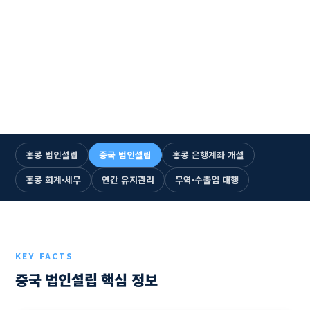
☎ +852 2893-5300 즉시 통화
1993년 설립 · 33년
누적 법인설립 1,500건+
홍콩·중국 6개 거점
전문 인력 115명+
한국어 전담 상담
홍콩 법인설립
중국 법인설립
홍콩 은행계좌 개설
홍콩 회계·세무
연간 유지관리
무역·수출입 대행
KEY FACTS
중국 법인설립 핵심 정보