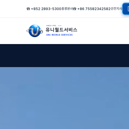
☎ +852 2893-5300
홍콩본사
☎ +86 75582342582
선전지사